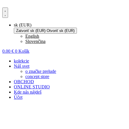
Preskočiť
na
obsah
sk (EUR)
Zatvoriť sk (EUR)
Otvoriť sk (EUR)
English
Slovenčina
0.00
€
0
Košík
kolekcie
Náš svet
o značke prelude
concept store
OBCHOD
ONLINE STUDIO
Kde nás nájdeš
Účet