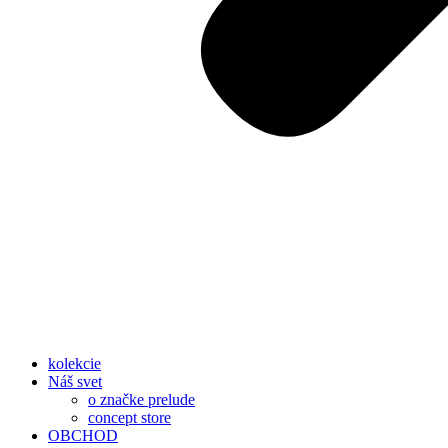
kolekcie
Náš svet
o značke prelude
concept store
OBCHOD