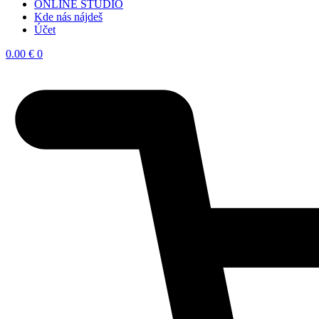
ONLINE STUDIO
Kde nás nájdeš
Účet
0.00
€
0